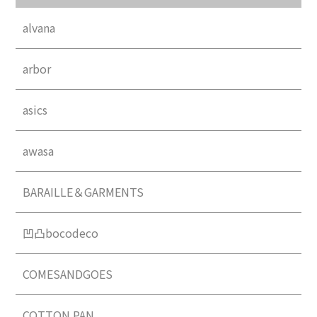
alvana
arbor
asics
awasa
BARAILLE＆GARMENTS
凹凸bocodeco
COMESANDGOES
COTTON PAN