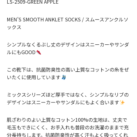
LS-2509-GREEN APPLE
LIFiLL【リフィル】
MEN’S SMOOTH ANKLET SOCKS / スムースアンクルソ
MIZUNO【ミズノ】
ックス
NEZU YOHIN TEN【ネズヨウヒンテン】
シンプルなくるぶし丈のデザインはスニーカーやサンダ
New balnace【ニューバランス】
ルにもGOOD
ORuKuBET【オルクベット】
この靴下は、抗菌防臭性の高い上質なコットンの糸をぜ
いたくに使用しています
PHIGVEL MAKERS Co.【フィグベル】
POST O’ALLS【ポストオーバーオールズ】
ミックスシリーズほど厚手ではなく、シンプルなリブの
デザインはスニーカーやサンダルにもよく合います
Product Twelve【プロダクトトゥエルブ】
REMI RELIEF【レミレリーフ】
肌ざわりのよい上質なコットン100%の生地は、丈夫で
毛玉もできにくく、お手入れも普段のお洗濯のままで充
saby【サバイ】
分長持ちします。抗菌防臭性が高く汗もよく吸ってくれ