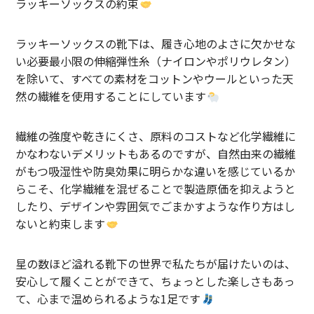
ラッキーソックスの約束
SHIRT
KNIT
ラッキーソックスの靴下は、履き心地のよさに欠かせな
い必要最小限の伸縮弾性糸（ナイロンやポリウレタン）
PANTS
を除いて、すべての素材をコットンやウールといった天
然の繊維を使用することにしています
HAT & CAP
ACCESSORY
繊維の強度や乾きにくさ、原料のコストなど化学繊維に
かなわないデメリットもあるのですが、自然由来の繊維
SHOES
がもつ吸湿性や防臭効果に明らかな違いを感じているか
らこそ、化学繊維を混ぜることで製造原価を抑えようと
BAG & WALLET
したり、デザインや雰囲気でごまかすような作り方はし
ないと約束します
BELT
OTHER
星の数ほど溢れる靴下の世界で私たちが届けたいのは、
安心して履くことができて、ちょっとした楽しさもあっ
About
て、心まで温められるような1足です