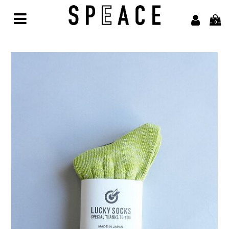
0
Home
Brand
alvana【アルヴァナ】
Arbor【アルボル】
asics【アシックス】
awasa【アワサ】
BARAILLE＆GARMENTS【バライルアンドガーメンツ】
凹凸bocodeco【ボコデコ 】
COMESANDGOES【カムズアンドゴーズ】