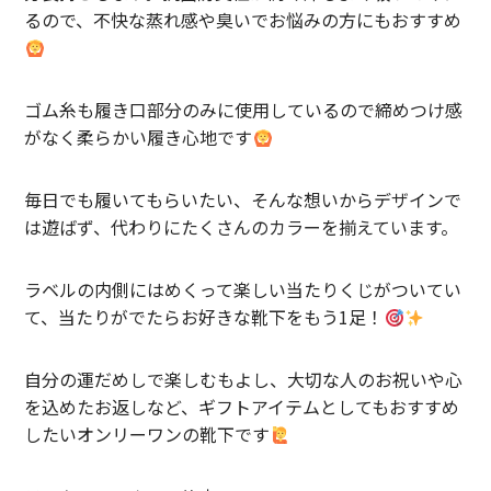
るので、不快な蒸れ感や臭いでお悩みの方にもおすすめ
SUNNY ELEMENT【サニーエレメント】
superNova.【スーパーノヴァ】
ゴム糸も履き口部分のみに使用しているので締めつけ感
TAUPE【トープ】
がなく柔らかい履き心地です
ULTERIOR【アルテリア】
毎日でも履いてもらいたい、そんな想いからデザインで
URU TOKYO【ウル トーキョー】
は遊ばず、代わりにたくさんのカラーを揃えています。
Willow Pants 【ウィローパンツ】
ラベルの内側にはめくって楽しい当たりくじがついてい
WEST’S OVERALLS【ウエストオーバーオールズ】
て、当たりがでたらお好きな靴下をもう1足！
ITEM
自分の運だめしで楽しむもよし、大切な人のお祝いや心
を込めたお返しなど、ギフトアイテムとしてもおすすめ
TOPS
したいオンリーワンの靴下です
OUTER