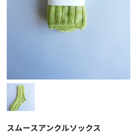
COTTON PAN【コットンパン】
crepuscule【クレプスキュール】
Denis&Anna【ドニ&アンナ】
DOEK【ドゥック】
Garden of eden【ガーデン オブ エデン】
HAAL【ハール】
HARROGATE【ハロゲイト】
INTERIM【インテリム】
ITTI【イッチ】
スムースアンクルソックス
LUCKY SOCKS【ラッキーソックス】