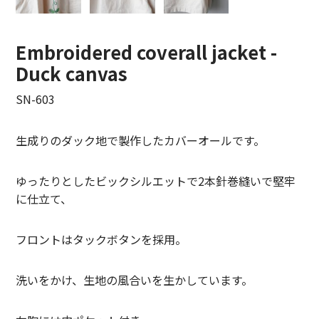
LIFiLL【リフィル】
Embroidered coverall jacket -
MIZUNO【ミズノ】
Duck canvas
NEZU YOHIN TEN【ネズヨウヒンテン】
SN-603
New balnace【ニューバランス】
生成りのダック地で製作したカバーオールです。
ORuKuBET【オルクベット】
PHIGVEL MAKERS Co.【フィグベル】
ゆったりとしたビックシルエットで2本針巻縫いで堅牢
に仕立て、
POST O’ALLS【ポストオーバーオールズ】
フロントはタックボタンを採用。
Product Twelve【プロダクトトゥエルブ】
REMI RELIEF【レミレリーフ】
洗いをかけ、生地の風合いを生かしています。
saby【サバイ】