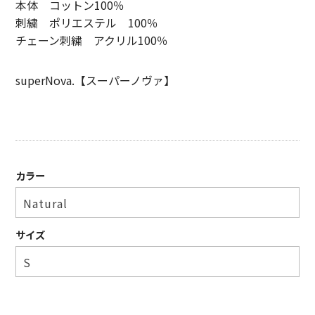
本体 コットン100％
SHIRT
刺繍 ポリエステル 100％
チェーン刺繍 アクリル100％
KNIT
PANTS
superNova.【スーパーノヴァ】
HAT & CAP
ACCESSORY
SHOES
カラー
BAG & WALLET
BELT
サイズ
OTHER
About