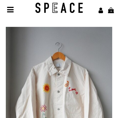
0
Home
Brand
alvana【アルヴァナ】
Arbor【アルボル】
asics【アシックス】
awasa【アワサ】
BARAILLE＆GARMENTS【バライルアンドガーメンツ】
凹凸bocodeco【ボコデコ 】
COMESANDGOES【カムズアンドゴーズ】