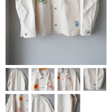
COTTON PAN【コットンパン】
crepuscule【クレプスキュール】
Denis&Anna【ドニ&アンナ】
DOEK【ドゥック】
Garden of eden【ガーデン オブ エデン】
HAAL【ハール】
HARROGATE【ハロゲイト】
INTERIM【インテリム】
ITTI【イッチ】
LUCKY SOCKS【ラッキーソックス】