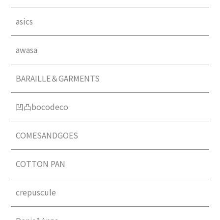
asics
awasa
BARAILLE＆GARMENTS
凹凸bocodeco
COMESANDGOES
COTTON PAN
crepuscule