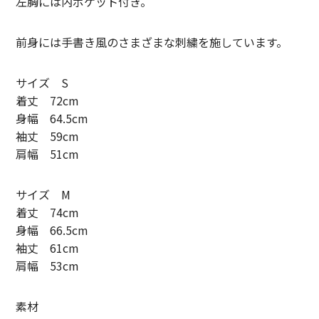
左胸には内ポケット付き。
SUNNY ELEMENT【サニーエレメント】
前身には手書き風のさまざまな刺繍を施しています。
superNova.【スーパーノヴァ】
TAUPE【トープ】
サイズ S
着丈 72cm
ULTERIOR【アルテリア】
身幅 64.5cm
袖丈 59cm
URU TOKYO【ウル トーキョー】
肩幅 51cm
Willow Pants 【ウィローパンツ】
サイズ M
WEST’S OVERALLS【ウエストオーバーオールズ】
着丈 74cm
身幅 66.5cm
ITEM
袖丈 61cm
肩幅 53cm
TOPS
OUTER
素材