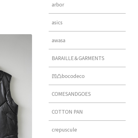
arbor
asics
awasa
BARAILLE＆GARMENTS
凹凸bocodeco
COMESANDGOES
COTTON PAN
crepuscule