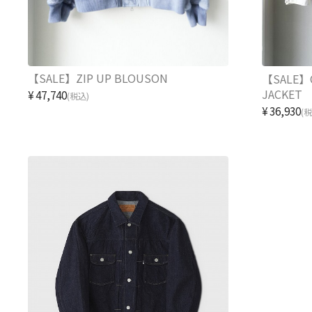
【SALE】ZIP UP BLOUSON
【SALE】
JACKET
¥47,740
(税込)
¥36,930
(