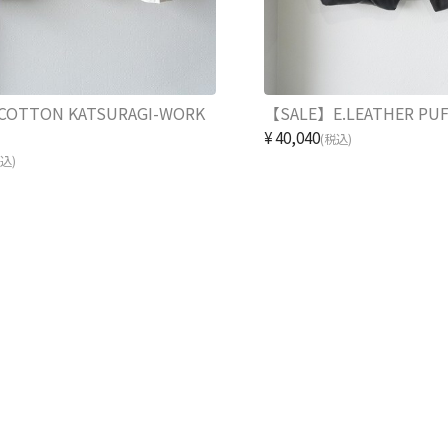
COTTON KATSURAGI-WORK
【SALE】E.LEATHER PUF
¥40,040
(税込)
税込)