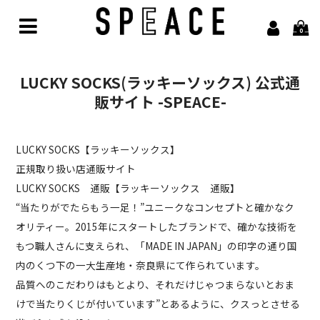
0
Home
LUCKY SOCKS(ラッキーソックス) 公式通
Brand
販サイト -SPEACE-
alvana【アルヴァナ】
LUCKY SOCKS【ラッキーソックス】
Arbor【アルボル】
正規取り扱い店通販サイト
LUCKY SOCKS 通販【ラッキーソックス 通販】
asics【アシックス】
“当たりがでたらもう一足！”ユニークなコンセプトと確かなク
awasa【アワサ】
オリティー。2015年にスタートしたブランドで、確かな技術を
もつ職人さんに支えられ、「MADE IN JAPAN」の印字の通り国
BARAILLE＆GARMENTS【バライルアンドガーメンツ】
内のくつ下の一大生産地・奈良県にて作られています。
品質へのこだわりはもとより、それだけじゃつまらないとおま
凹凸bocodeco【ボコデコ 】
けで当たりくじが付いています”とあるように、クスっとさせる
COMESANDGOES【カムズアンドゴーズ】