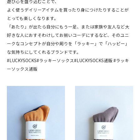
遊び心を盛り込むことで、
よく使うデイリーアイテムを買ったり身につけたりすることが
COTTON PAN【コットンパン】
とっても楽しくなります。
crepuscule【クレプスキュール】
「あたり」が出たら自分にもう一足、または家族や友人など大
好きな人におすそわけしてお揃いコーデにするなど、そのユニ
Denis&Anna【ドニ&アンナ】
ークなコンセプトが自分や周りを「ラッキー」で「ハッピー」
な気持ちにしてくれるブランドです。
DOEK【ドゥック】
#LUCKYSOCKS#ラッキーソックス#LUCKYSOCKS通販 #ラッキ
Garden of eden【ガーデン オブ エデン】
ーソックス通販
HAAL【ハール】
HARROGATE【ハロゲイト】
INTERIM【インテリム】
ITTI【イッチ】
LUCKY SOCKS【ラッキーソックス】