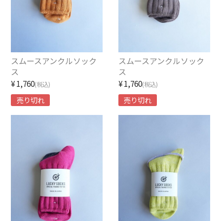
LIFiLL【リフィル】
MIZUNO【ミズノ】
NEZU YOHIN TEN【ネズヨウヒンテン】
スムースアンクルソック
スムースアンクルソック
ス
ス
New balnace【ニューバランス】
¥1,760
¥1,760
(税込)
(税込)
売り切れ
売り切れ
ORuKuBET【オルクベット】
PHIGVEL MAKERS Co.【フィグベル】
POST O’ALLS【ポストオーバーオールズ】
Product Twelve【プロダクトトゥエルブ】
REMI RELIEF【レミレリーフ】
saby【サバイ】