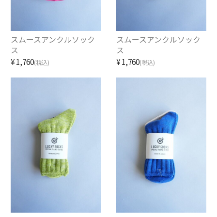
SUNNY ELEMENT【サニーエレメント】
superNova.【スーパーノヴァ】
スムースアンクルソック
スムースアンクルソック
ス
ス
TAUPE【トープ】
¥1,760
¥1,760
(税込)
(税込)
ULTERIOR【アルテリア】
URU TOKYO【ウル トーキョー】
Willow Pants 【ウィローパンツ】
WEST’S OVERALLS【ウエストオーバーオールズ】
ITEM
TOPS
OUTER