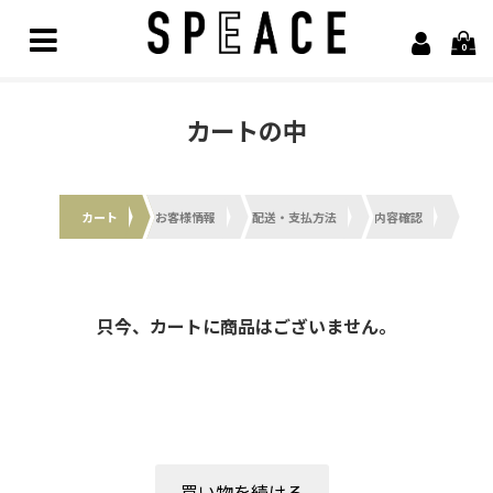
0
Home
カートの中
Brand
alvana【アルヴァナ】
カート
お客様情報
配送・支払方法
内容確認
Arbor【アルボル】
asics【アシックス】
只今、カートに商品はございません。
awasa【アワサ】
BARAILLE＆GARMENTS【バライルアンドガーメンツ】
凹凸bocodeco【ボコデコ 】
COMESANDGOES【カムズアンドゴーズ】