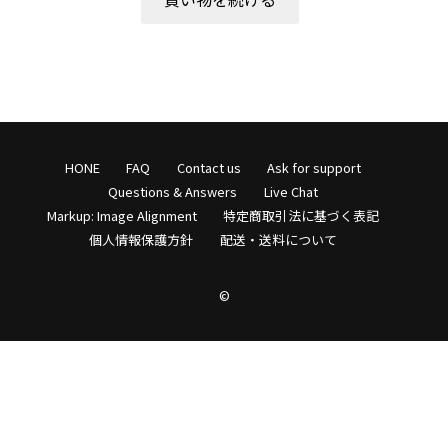
COTTON PAN【コットンパン】
crepuscule【クレプスキュール】
Denis&Anna【ドニ&アンナ】
HONE
FAQ
Contact us
Ask for support
DOEK【ドゥック】
Questions & Answers
Live Chat
Garden of eden【ガーデン オブ エデン】
Markup: Image Alignment
特定商取引法に基づく表記
個人情報保護方針
配送・送料について
HAAL【ハール】
©
HARROGATE【ハロゲイト】
INTERIM【インテリム】
ITTI【イッチ】
LUCKY SOCKS【ラッキーソックス】