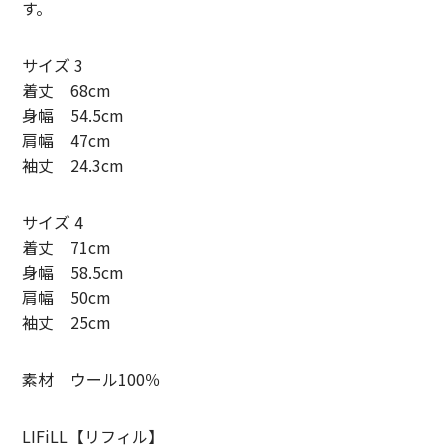
す。
SUNNY ELEMENT【サニーエレメント】
サイズ 3
superNova.【スーパーノヴァ】
着丈 68cm
TAUPE【トープ】
身幅 54.5cm
肩幅 47cm
ULTERIOR【アルテリア】
袖丈 24.3cm
URU TOKYO【ウル トーキョー】
サイズ 4
Willow Pants 【ウィローパンツ】
着丈 71cm
身幅 58.5cm
WEST’S OVERALLS【ウエストオーバーオールズ】
肩幅 50cm
袖丈 25cm
ITEM
TOPS
素材 ウール100％
OUTER
LIFiLL【リフィル】