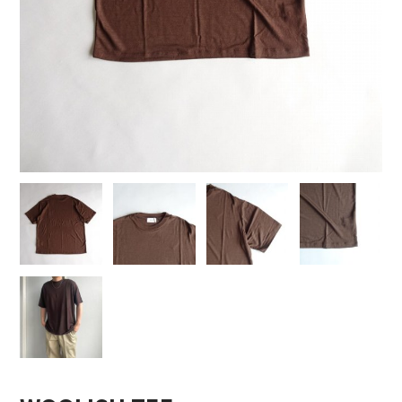
COTTON PAN【コットンパン】
crepuscule【クレプスキュール】
Denis&Anna【ドニ&アンナ】
DOEK【ドゥック】
Garden of eden【ガーデン オブ エデン】
HAAL【ハール】
HARROGATE【ハロゲイト】
INTERIM【インテリム】
ITTI【イッチ】
LUCKY SOCKS【ラッキーソックス】