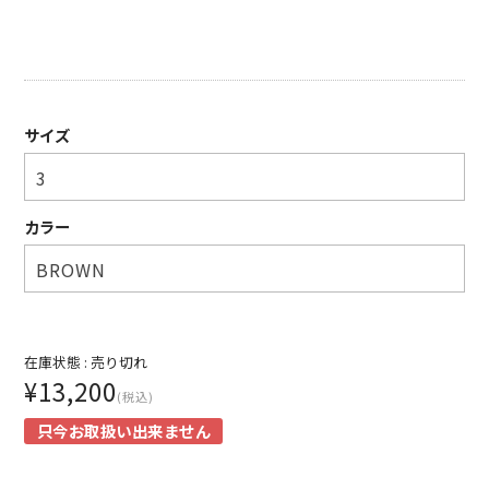
SHIRT
KNIT
PANTS
サイズ
HAT & CAP
ACCESSORY
カラー
SHOES
BAG & WALLET
BELT
在庫状態 :
売り切れ
¥13,200
(税込)
OTHER
只今お取扱い出来ません
About