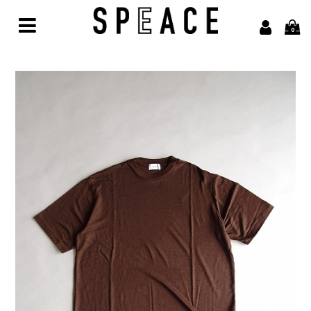
0
Home
Brand
alvana【アルヴァナ】
Arbor【アルボル】
asics【アシックス】
awasa【アワサ】
BARAILLE＆GARMENTS【バライルアンドガーメンツ】
凹凸bocodeco【ボコデコ 】
COMESANDGOES【カムズアンドゴーズ】