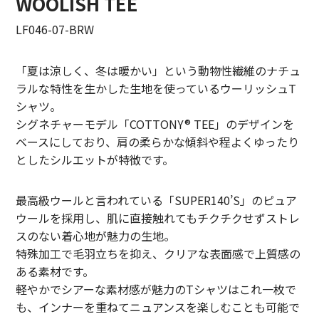
WOOLISH TEE
LIFiLL【リフィル】
LF046-07-BRW
MIZUNO【ミズノ】
「夏は涼しく、冬は暖かい」という動物性繊維のナチュ
NEZU YOHIN TEN【ネズヨウヒンテン】
ラルな特性を生かした生地を使っているウーリッシュT
シャツ。
New balnace【ニューバランス】
シグネチャーモデル「COTTONY® TEE」のデザインを
ベースにしており、肩の柔らかな傾斜や程よくゆったり
ORuKuBET【オルクベット】
としたシルエットが特徴です。
PHIGVEL MAKERS Co.【フィグベル】
最高級ウールと言われている「SUPER140’S」のピュア
POST O’ALLS【ポストオーバーオールズ】
ウールを採用し、肌に直接触れてもチクチクせずストレ
スのない着心地が魅力の生地。
Product Twelve【プロダクトトゥエルブ】
特殊加工で毛羽立ちを抑え、クリアな表面感で上質感の
ある素材です。
REMI RELIEF【レミレリーフ】
軽やかでシアーな素材感が魅力のTシャツはこれ一枚で
saby【サバイ】
も、インナーを重ねてニュアンスを楽しむことも可能で