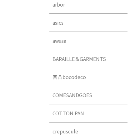
arbor
asics
awasa
BARAILLE＆GARMENTS
凹凸bocodeco
COMESANDGOES
COTTON PAN
crepuscule