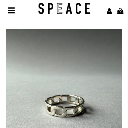
0
Home
Brand
alvana【アルヴァナ】
Arbor【アルボル】
asics【アシックス】
awasa【アワサ】
BARAILLE＆GARMENTS【バライルアンドガーメンツ】
凹凸bocodeco【ボコデコ 】
COMESANDGOES【カムズアンドゴーズ】