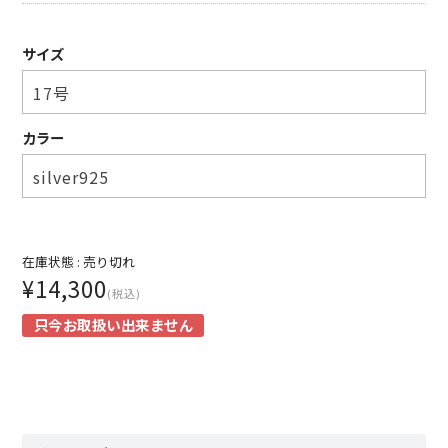
SUNNY ELEMENT【サニーエレメント】
サイズ
superNova.【スーパーノヴァ】
TAUPE【トープ】
カラー
ULTERIOR【アルテリア】
URU TOKYO【ウル トーキョー】
Willow Pants 【ウィローパンツ】
在庫状態 :
売り切れ
¥14,300
WEST’S OVERALLS【ウエストオーバーオールズ】
(税込)
只今お取扱い出来ません
ITEM
TOPS
OUTER