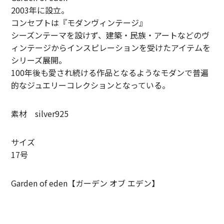
2003年に設立。
LIFiLL【リフィル】
コンセプトは『モダンヴィンテージ』
シーズンテーマを設けず、建築・民族・アートなどのヴ
MIZUNO【ミズノ】
ィンテージからインスピレーションを受けたアイテムを
シリーズ展開。
NEZU YOHIN TEN【ネズヨウヒンテン】
100年後も愛され続ける作品となるようなモダンで普遍
New balnace【ニューバランス】
的なジュエリーコレクションとなっている。
ORuKuBET【オルクベット】
素材 silver925
PHIGVEL MAKERS Co.【フィグベル】
サイズ
POST O’ALLS【ポストオーバーオールズ】
17号
Product Twelve【プロダクトトゥエルブ】
Garden of eden【ガーデン オブ エデン】
REMI RELIEF【レミレリーフ】
saby【サバイ】