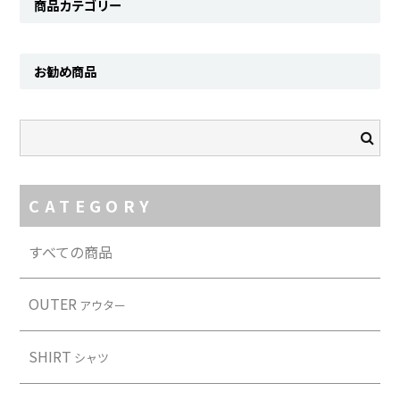
商品カテゴリー
SHIRT
KNIT
お勧め商品
PANTS
HAT & CAP
ACCESSORY
CATEGORY
SHOES
BAG & WALLET
すべての商品
BELT
OUTER
アウター
OTHER
SHIRT
シャツ
About