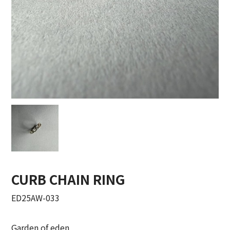
COTTON PAN【コットンパン】
crepuscule【クレプスキュール】
Denis&Anna【ドニ&アンナ】
DOEK【ドゥック】
Garden of eden【ガーデン オブ エデン】
HAAL【ハール】
HARROGATE【ハロゲイト】
CURB CHAIN RING
INTERIM【インテリム】
ED25AW-033
ITTI【イッチ】
LUCKY SOCKS【ラッキーソックス】
Garden of eden