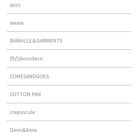
asics
awasa
BARAILLE＆GARMENTS
凹凸bocodeco
COMESANDGOES
COTTON PAN
crepuscule
Denis&Anna