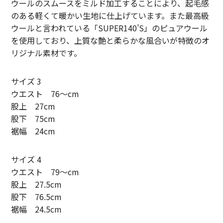
ウールのスムースをミルド加工することにより、起毛感
SUNNY ELEMENT【サニーエレメント】
のある軽くて暖かい生地に仕上げています。また最高級
ウールと言われている「SUPER140’S」のピュアウール
superNova.【スーパーノヴァ】
を使用しており、上質な艶と柔らかな風合いが特徴のオ
リジナル素材です。
TAUPE【トープ】
ULTERIOR【アルテリア】
サイズ 3
ウエスト 76～cm
URU TOKYO【ウル トーキョー】
股上 27cm
股下 75cm
Willow Pants 【ウィローパンツ】
裾幅 24cm
WEST’S OVERALLS【ウエストオーバーオールズ】
サイズ 4
ITEM
ウエスト 79～cm
股上 27.5cm
TOPS
股下 76.5cm
裾幅 24.5cm
OUTER