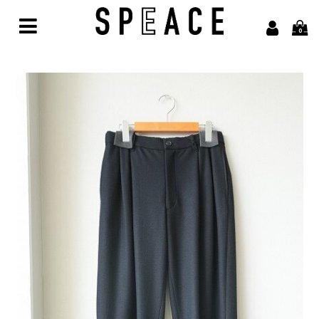
0
Home
Brand
alvana【アルヴァナ】
Arbor【アルボル】
asics【アシックス】
awasa【アワサ】
BARAILLE＆GARMENTS【バライルアンドガーメンツ】
凹凸bocodeco【ボコデコ 】
COMESANDGOES【カムズアンドゴーズ】