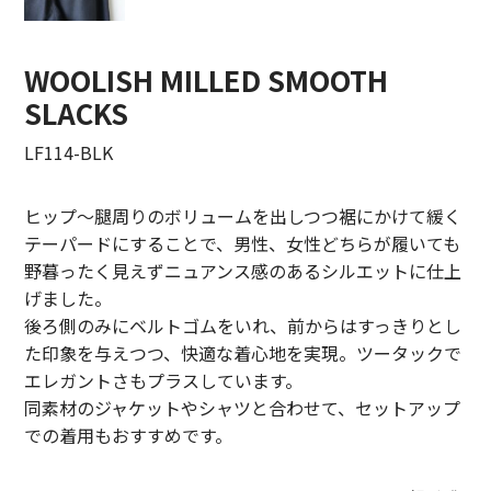
LIFiLL【リフィル】
WOOLISH MILLED SMOOTH
MIZUNO【ミズノ】
SLACKS
NEZU YOHIN TEN【ネズヨウヒンテン】
LF114-BLK
New balnace【ニューバランス】
ヒップ～腿周りのボリュームを出しつつ裾にかけて緩く
ORuKuBET【オルクベット】
テーパードにすることで、男性、女性どちらが履いても
野暮ったく見えずニュアンス感のあるシルエットに仕上
PHIGVEL MAKERS Co.【フィグベル】
げました。
POST O’ALLS【ポストオーバーオールズ】
後ろ側のみにベルトゴムをいれ、前からはすっきりとし
た印象を与えつつ、快適な着心地を実現。ツータックで
Product Twelve【プロダクトトゥエルブ】
エレガントさもプラスしています。
同素材のジャケットやシャツと合わせて、セットアップ
REMI RELIEF【レミレリーフ】
での着用もおすすめです。
saby【サバイ】