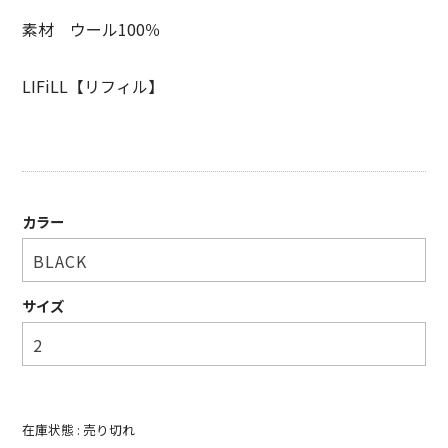
SHIRT
素材 ウール100％
KNIT
LIFiLL【リフィル】
PANTS
HAT & CAP
ACCESSORY
カラー
SHOES
BAG & WALLET
サイズ
BELT
OTHER
About
在庫状態 :
売り切れ