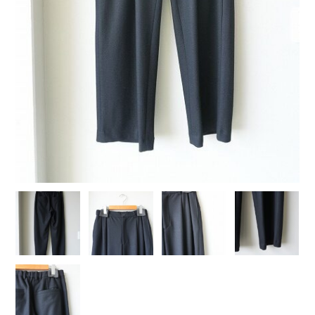
COTTON PAN【コットンパン】
crepuscule【クレプスキュール】
Denis&Anna【ドニ&アンナ】
DOEK【ドゥック】
Garden of eden【ガーデン オブ エデン】
HAAL【ハール】
HARROGATE【ハロゲイト】
INTERIM【インテリム】
ITTI【イッチ】
LUCKY SOCKS【ラッキーソックス】