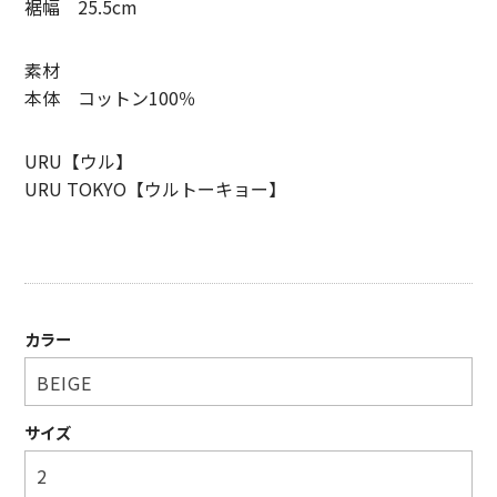
裾幅 25.5cm
SUNNY ELEMENT【サニーエレメント】
素材
superNova.【スーパーノヴァ】
本体 コットン100％
TAUPE【トープ】
URU【ウル】
ULTERIOR【アルテリア】
URU TOKYO【ウルトーキョー】
URU TOKYO【ウル トーキョー】
Willow Pants 【ウィローパンツ】
WEST’S OVERALLS【ウエストオーバーオールズ】
カラー
ITEM
TOPS
サイズ
OUTER