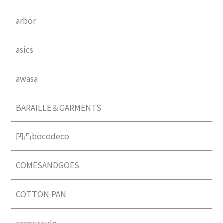
arbor
asics
awasa
BARAILLE＆GARMENTS
凹凸bocodeco
COMESANDGOES
COTTON PAN
crepuscule