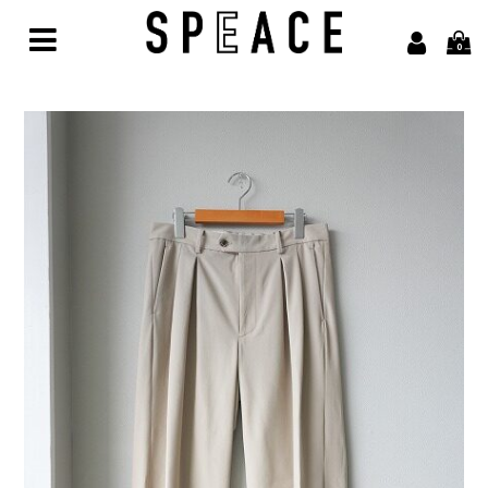
0
Home
Brand
alvana【アルヴァナ】
Arbor【アルボル】
asics【アシックス】
awasa【アワサ】
BARAILLE＆GARMENTS【バライルアンドガーメンツ】
凹凸bocodeco【ボコデコ 】
COMESANDGOES【カムズアンドゴーズ】