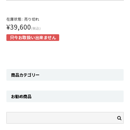
SHIRT
KNIT
在庫状態 :
売り切れ
¥39,600
(税込)
PANTS
只今お取扱い出来ません
HAT & CAP
ACCESSORY
SHOES
商品カテゴリー
BAG & WALLET
BELT
お勧め商品
OTHER
About