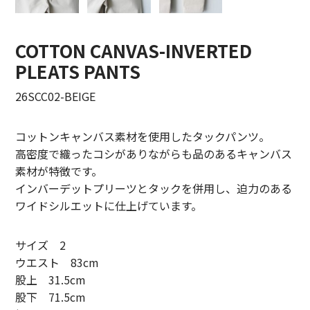
LIFiLL【リフィル】
COTTON CANVAS-INVERTED
MIZUNO【ミズノ】
PLEATS PANTS
NEZU YOHIN TEN【ネズヨウヒンテン】
26SCC02-BEIGE
New balnace【ニューバランス】
コットンキャンバス素材を使用したタックパンツ。
ORuKuBET【オルクベット】
高密度で織ったコシがありながらも品のあるキャンバス
素材が特徴です。
PHIGVEL MAKERS Co.【フィグベル】
インバーデットプリーツとタックを併用し、迫力のある
POST O’ALLS【ポストオーバーオールズ】
ワイドシルエットに仕上げています。
Product Twelve【プロダクトトゥエルブ】
サイズ 2
ウエスト 83cm
REMI RELIEF【レミレリーフ】
股上 31.5cm
saby【サバイ】
股下 71.5cm