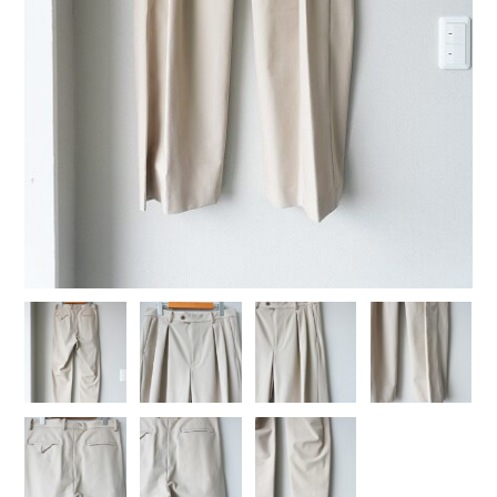
COTTON PAN【コットンパン】
crepuscule【クレプスキュール】
Denis&Anna【ドニ&アンナ】
DOEK【ドゥック】
Garden of eden【ガーデン オブ エデン】
HAAL【ハール】
HARROGATE【ハロゲイト】
INTERIM【インテリム】
ITTI【イッチ】
LUCKY SOCKS【ラッキーソックス】