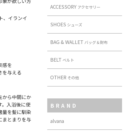
印象が欲しい方
ACCESSORY
アクセサリー
ト、イランイ
SHOES
シューズ
BAG & WALLET
バッグ＆財布
BELT
ベルト
束感を
さを与える
OTHER
その他
先から中間にか
す。入浴後に使
BRAND
適量を髪に馴染
にまとまりを与
alvana