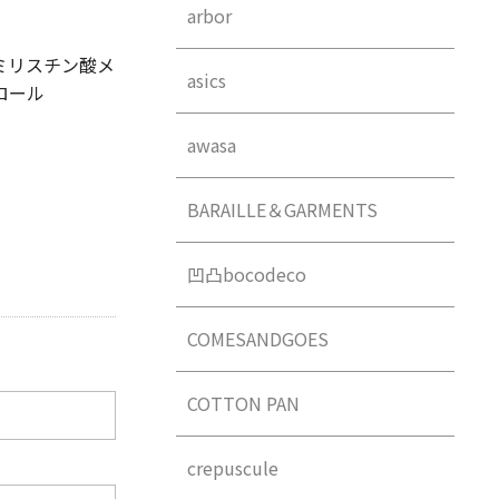
arbor
ミリスチン酸メ
asics
ロール
awasa
BARAILLE＆GARMENTS
凹凸bocodeco
COMESANDGOES
COTTON PAN
crepuscule