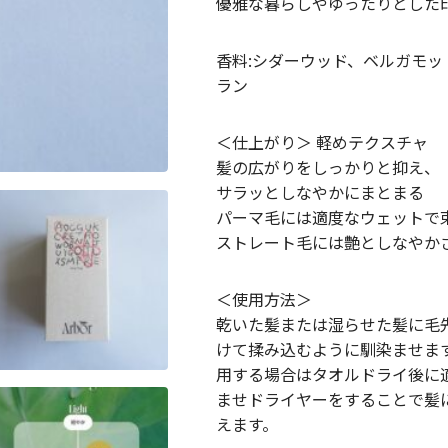
優雅な暮らしやゆったりとした
香料:シダーウッド、ベルガモッ
ラン
＜仕上がり＞ 軽めテクスチャ
髪の広がりをしっかりと抑え、
サラッとしなやかにまとまる
パーマ⽑には適度なウェットで
ストレート⽑には艶としなやか
＜使用方法＞
乾いた髪または湿らせた髪に毛
けて揉み込むように馴染ませま
用する場合はタオルドライ後に
ませドライヤーをすることで髪
えます。