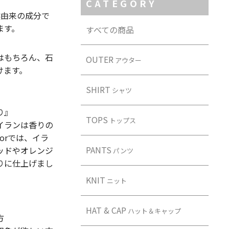
CATEGORY
然由来の成分で
ます。
すべての商品
はもちろん、石
OUTER
アウター
けます。
SHIRT
シャツ
り』
TOPS
トップス
イランは香りの
orでは、イラ
PANTS
ッドやオレンジ
パンツ
りに仕上げまし
KNIT
ニット
HAT & CAP
ハット＆キャップ
方