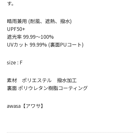
す。
SUNNY ELEMENT【サニーエレメント】
晴雨兼用 (耐風、遮熱、撥水)
superNova.【スーパーノヴァ】
UPF50+
TAUPE【トープ】
遮光率 99.99〜100%
UVカット 99.99% (裏面PUコート)
ULTERIOR【アルテリア】
size : F
URU TOKYO【ウル トーキョー】
Willow Pants 【ウィローパンツ】
素材 ポリエステル 撥水加工
裏面 ポリウレタン樹脂コーティング
WEST’S OVERALLS【ウエストオーバーオールズ】
ITEM
awasa【アワサ】
TOPS
OUTER