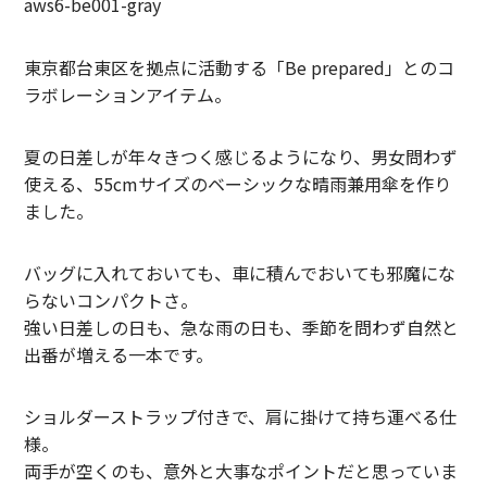
aws6-be001-gray
LIFiLL【リフィル】
東京都台東区を拠点に活動する「Be prepared」とのコ
MIZUNO【ミズノ】
ラボレーションアイテム。
NEZU YOHIN TEN【ネズヨウヒンテン】
夏の日差しが年々きつく感じるようになり、男女問わず
New balnace【ニューバランス】
使える、55cmサイズのベーシックな晴雨兼用傘を作り
ました。
ORuKuBET【オルクベット】
バッグに入れておいても、車に積んでおいても邪魔にな
PHIGVEL MAKERS Co.【フィグベル】
らないコンパクトさ。
POST O’ALLS【ポストオーバーオールズ】
強い日差しの日も、急な雨の日も、季節を問わず自然と
出番が増える一本です。
Product Twelve【プロダクトトゥエルブ】
ショルダーストラップ付きで、肩に掛けて持ち運べる仕
REMI RELIEF【レミレリーフ】
様。
saby【サバイ】
両手が空くのも、意外と大事なポイントだと思っていま