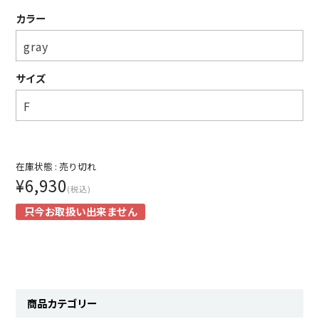
SHIRT
カラー
KNIT
PANTS
サイズ
HAT & CAP
ACCESSORY
在庫状態 :
売り切れ
SHOES
¥6,930
(税込)
BAG & WALLET
只今お取扱い出来ません
BELT
OTHER
About
商品カテゴリー