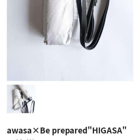
COTTON PAN【コットンパン】
crepuscule【クレプスキュール】
Denis&Anna【ドニ&アンナ】
DOEK【ドゥック】
Garden of eden【ガーデン オブ エデン】
HAAL【ハール】
HARROGATE【ハロゲイト】
INTERIM【インテリム】
ITTI【イッチ】
awasa×Be prepared"HIGASA"
LUCKY SOCKS【ラッキーソックス】