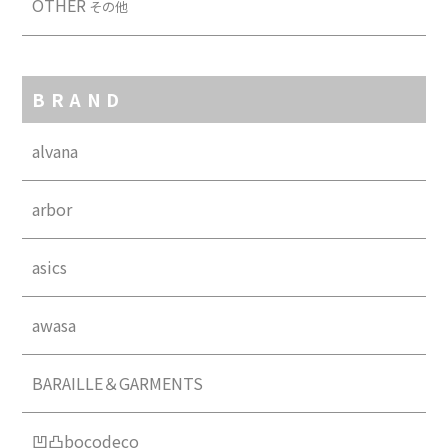
OTHER
その他
BRAND
alvana
arbor
asics
awasa
BARAILLE＆GARMENTS
凹凸bocodeco