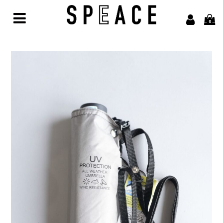
0
Home
Brand
alvana【アルヴァナ】
Arbor【アルボル】
asics【アシックス】
awasa【アワサ】
BARAILLE＆GARMENTS【バライルアンドガーメンツ】
凹凸bocodeco【ボコデコ 】
COMESANDGOES【カムズアンドゴーズ】