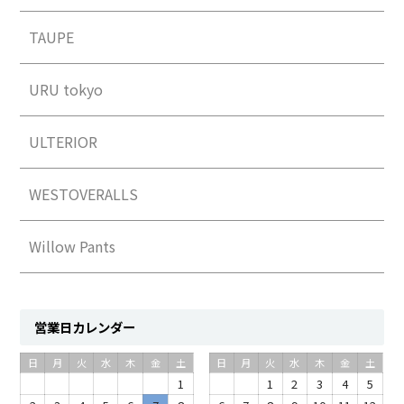
TAUPE
URU tokyo
ULTERIOR
WESTOVERALLS
Willow Pants
営業日カレンダー
日
月
火
水
木
金
土
日
月
火
水
木
金
土
1
1
2
3
4
5