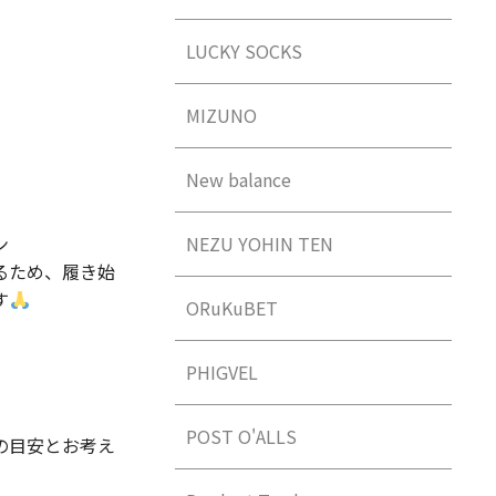
LUCKY SOCKS
MIZUNO
New balance
ン
NEZU YOHIN TEN
るため、履き始
す
ORuKuBET
PHIGVEL
POST O'ALLS
の目安とお考え