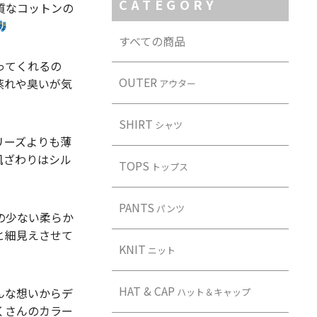
CATEGORY
質なコットンの
すべての商品
ってくれるの
OUTER
蒸れや臭いが気
アウター
SHIRT
シャツ
リーズよりも薄
肌ざわりはシル
TOPS
トップス
PANTS
パンツ
の少ない柔らか
と細見えさせて
KNIT
ニット
HAT & CAP
んな想いからデ
ハット＆キャップ
くさんのカラー