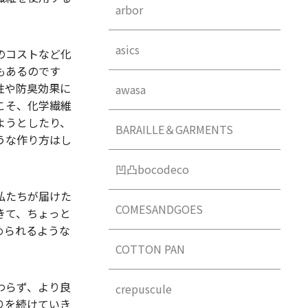
arbor
asics
のコストなど化
もあるのです
性や防臭効果に
awasa
こそ、化学繊維
ようとしたり、
BARAILLE＆GARMENTS
うな作り方はし
凹凸bocodeco
私たちが届けた
COMESANDGOES
きて、ちょっと
められるような
COTTON PAN
わらず、より良
crepuscule
りを続けていき