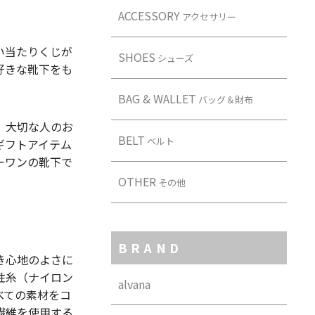
ACCESSORY
アクセサリー
い当たりくじが
SHOES
シューズ
好きな靴下をも
BAG & WALLET
バッグ＆財布
、大切な人のお
BELT
ベルト
ギフトアイテム
ーワンの靴下で
OTHER
その他
BRAND
き心地のよさに
性糸（ナイロン
alvana
べての素材をコ
繊維を使用する