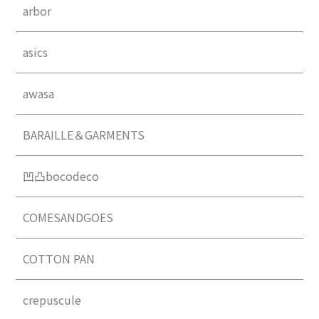
arbor
asics
awasa
BARAILLE＆GARMENTS
凹凸bocodeco
COMESANDGOES
COTTON PAN
crepuscule