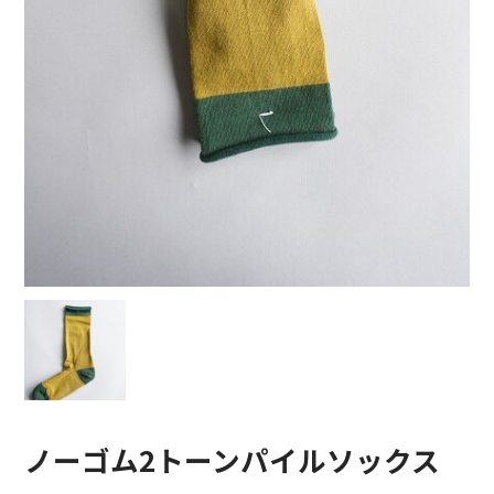
COTTON PAN【コットンパン】
crepuscule【クレプスキュール】
Denis&Anna【ドニ&アンナ】
DOEK【ドゥック】
Garden of eden【ガーデン オブ エデン】
HAAL【ハール】
HARROGATE【ハロゲイト】
INTERIM【インテリム】
ITTI【イッチ】
ノーゴム2トーンパイルソックス
LUCKY SOCKS【ラッキーソックス】