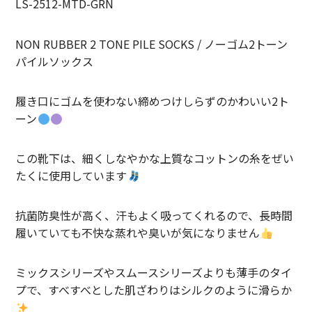
LS-2512-MTD-GRN
LIFiLL【リフィル】
NON RUBBER 2 TONE PILE SOCKS / ノーゴム2トーン
MIZUNO【ミズノ】
パイルソックス
NEZU YOHIN TEN【ネズヨウヒンテン】
履き口にゴムを使わない締めつけしらずのかわいい2ト
New balnace【ニューバランス】
ーン
ORuKuBET【オルクベット】
この靴下は、細くしなやかな上質なコットンの糸をぜい
たくに使用しています
PHIGVEL MAKERS Co.【フィグベル】
POST O’ALLS【ポストオーバーオールズ】
抗菌防臭性が高く、汗もよく吸ってくれるので、長時間
履いていても不快な蒸れや臭いが気になりません
Product Twelve【プロダクトトゥエルブ】
REMI RELIEF【レミレリーフ】
ミックスシリーズやスムースシリーズよりも薄手のタイ
プで、すべすべとした肌ざわりはシルクのように滑らか
saby【サバイ】