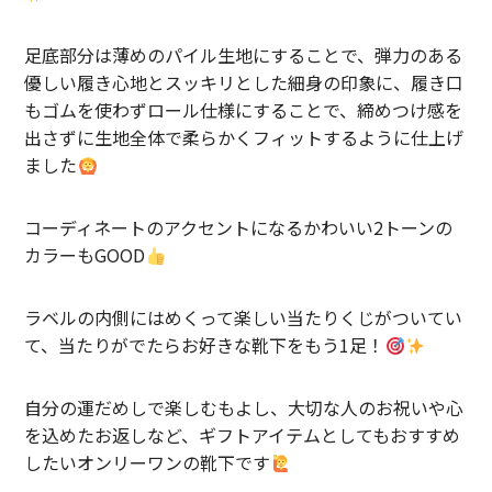
SUNNY ELEMENT【サニーエレメント】
足底部分は薄めのパイル生地にすることで、弾力のある
superNova.【スーパーノヴァ】
優しい履き心地とスッキリとした細身の印象に、履き口
もゴムを使わずロール仕様にすることで、締めつけ感を
TAUPE【トープ】
出さずに生地全体で柔らかくフィットするように仕上げ
ました
ULTERIOR【アルテリア】
URU TOKYO【ウル トーキョー】
コーディネートのアクセントになるかわいい2トーンの
カラーもGOOD
Willow Pants 【ウィローパンツ】
WEST’S OVERALLS【ウエストオーバーオールズ】
ラベルの内側にはめくって楽しい当たりくじがついてい
て、当たりがでたらお好きな靴下をもう1足！
ITEM
自分の運だめしで楽しむもよし、大切な人のお祝いや心
TOPS
を込めたお返しなど、ギフトアイテムとしてもおすすめ
OUTER
したいオンリーワンの靴下です