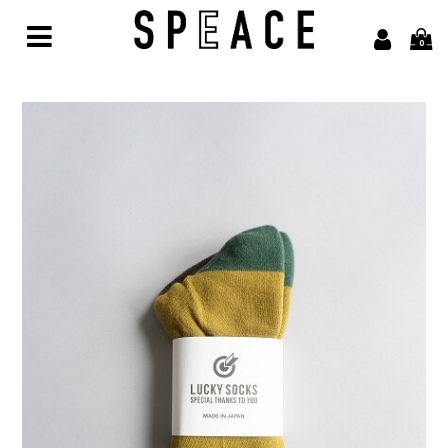
0
Home
Brand
alvana【アルヴァナ】
Arbor【アルボル】
asics【アシックス】
awasa【アワサ】
BARAILLE＆GARMENTS【バライルアンドガーメンツ】
凹凸bocodeco【ボコデコ 】
COMESANDGOES【カムズアンドゴーズ】