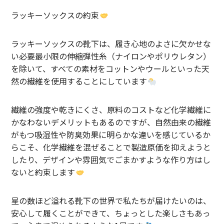
SHIRT
ラッキーソックスの約束
KNIT
ラッキーソックスの靴下は、履き心地のよさに欠かせな
PANTS
い必要最小限の伸縮弾性糸（ナイロンやポリウレタン）
を除いて、すべての素材をコットンやウールといった天
HAT & CAP
然の繊維を使用することにしています
ACCESSORY
繊維の強度や乾きにくさ、原料のコストなど化学繊維に
SHOES
かなわないデメリットもあるのですが、自然由来の繊維
がもつ吸湿性や防臭効果に明らかな違いを感じているか
BAG & WALLET
らこそ、化学繊維を混ぜることで製造原価を抑えようと
したり、デザインや雰囲気でごまかすような作り方はし
BELT
ないと約束します
OTHER
星の数ほど溢れる靴下の世界で私たちが届けたいのは、
About
安心して履くことができて、ちょっとした楽しさもあっ