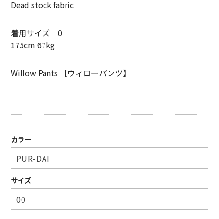
Dead stock fabric
SHIRT
KNIT
着用サイズ 0
175cm 67kg
PANTS
Willow Pants 【ウィローパンツ】
HAT & CAP
ACCESSORY
SHOES
BAG & WALLET
カラー
BELT
OTHER
サイズ
About