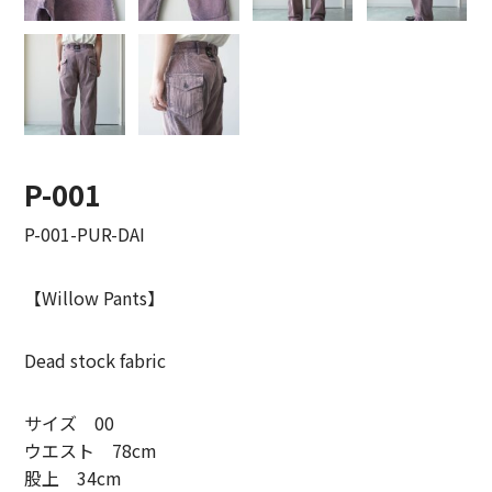
LIFiLL【リフィル】
MIZUNO【ミズノ】
NEZU YOHIN TEN【ネズヨウヒンテン】
New balnace【ニューバランス】
P-001
ORuKuBET【オルクベット】
P-001-PUR-DAI
PHIGVEL MAKERS Co.【フィグベル】
【Willow Pants】
POST O’ALLS【ポストオーバーオールズ】
Dead stock fabric
Product Twelve【プロダクトトゥエルブ】
サイズ 00
REMI RELIEF【レミレリーフ】
ウエスト 78cm
saby【サバイ】
股上 34cm