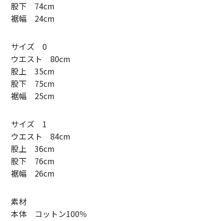
股下 74cm
SUNNY ELEMENT【サニーエレメント】
裾幅 24cm
superNova.【スーパーノヴァ】
サイズ 0
TAUPE【トープ】
ウエスト 80cm
股上 35cm
ULTERIOR【アルテリア】
股下 75cm
裾幅 25cm
URU TOKYO【ウル トーキョー】
Willow Pants 【ウィローパンツ】
サイズ 1
ウエスト 84cm
WEST’S OVERALLS【ウエストオーバーオールズ】
股上 36cm
股下 76cm
ITEM
裾幅 26cm
TOPS
素材
OUTER
本体 コットン100％