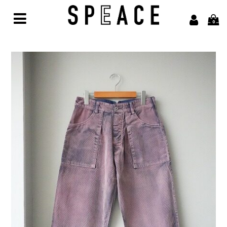
0
Home
Brand
alvana【アルヴァナ】
Arbor【アルボル】
asics【アシックス】
awasa【アワサ】
BARAILLE＆GARMENTS【バライルアンドガーメンツ】
凹凸bocodeco【ボコデコ 】
COMESANDGOES【カムズアンドゴーズ】