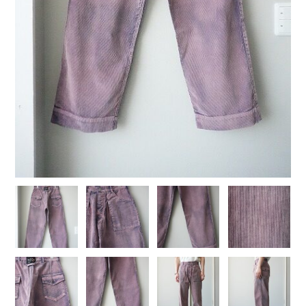
COTTON PAN【コットンパン】
crepuscule【クレプスキュール】
Denis&Anna【ドニ&アンナ】
DOEK【ドゥック】
Garden of eden【ガーデン オブ エデン】
HAAL【ハール】
HARROGATE【ハロゲイト】
INTERIM【インテリム】
ITTI【イッチ】
LUCKY SOCKS【ラッキーソックス】