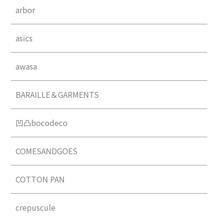
arbor
asics
awasa
BARAILLE＆GARMENTS
凹凸bocodeco
COMESANDGOES
COTTON PAN
crepuscule