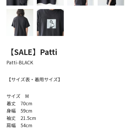
LIFiLL【リフィル】
MIZUNO【ミズノ】
NEZU YOHIN TEN【ネズヨウヒンテン】
New balnace【ニューバランス】
【SALE】Patti
ORuKuBET【オルクベット】
Patti-BLACK
PHIGVEL MAKERS Co.【フィグベル】
【サイズ表・着用サイズ】
POST O’ALLS【ポストオーバーオールズ】
サイズ M
Product Twelve【プロダクトトゥエルブ】
着丈 70cm
身幅 59cm
REMI RELIEF【レミレリーフ】
袖丈 21.5cm
肩幅 54cm
saby【サバイ】