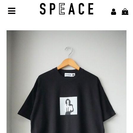
0
Home
Brand
alvana【アルヴァナ】
Arbor【アルボル】
asics【アシックス】
awasa【アワサ】
BARAILLE＆GARMENTS【バライルアンドガーメンツ】
凹凸bocodeco【ボコデコ 】
COMESANDGOES【カムズアンドゴーズ】