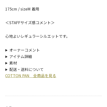
SUNNY ELEMENT【サニーエレメント】
175cm / sizeM 着用
superNova.【スーパーノヴァ】
＜STAFFサイズ感コメント＞
TAUPE【トープ】
心地よいレギュラーシルエットです。
ULTERIOR【アルテリア】
URU TOKYO【ウル トーキョー】
オーナーコメント
アイテム詳細
Willow Pants 【ウィローパンツ】
素材
WEST’S OVERALLS【ウエストオーバーオールズ】
配送・送料について
COTTON PAN 全商品を見る
ITEM
TOPS
OUTER