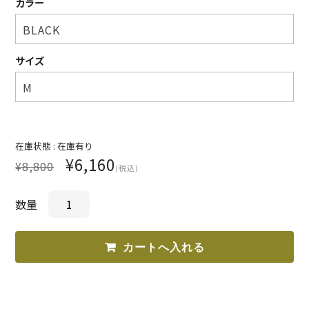
カラー
SHIRT
KNIT
サイズ
PANTS
HAT & CAP
ACCESSORY
在庫状態 :
在庫有り
¥6,160
SHOES
¥8,800
(税込)
BAG & WALLET
数量
BELT
OTHER
About