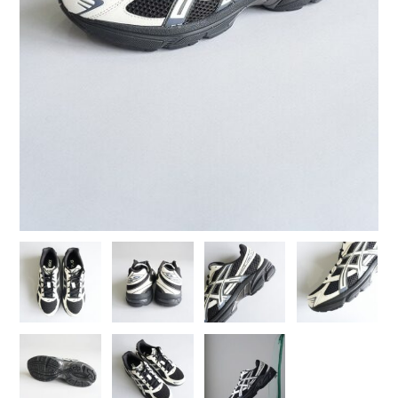
COTTON PAN【コットンパン】
crepuscule【クレプスキュール】
Denis&Anna【ドニ&アンナ】
DOEK【ドゥック】
Garden of eden【ガーデン オブ エデン】
HAAL【ハール】
HARROGATE【ハロゲイト】
INTERIM【インテリム】
ITTI【イッチ】
LUCKY SOCKS【ラッキーソックス】