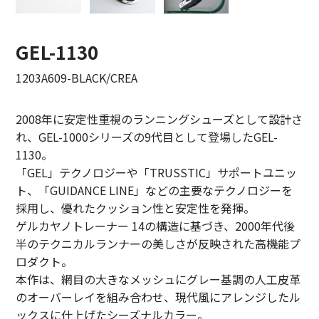
LIFiLL【リフィル】
GEL-1130
MIZUNO【ミズノ】
1203A609-BLACK/CREA
NEZU YOHIN TEN【ネズヨウヒンテン】
New balnace【ニューバランス】
2008年に安定性重視のランニングシューズとして設計さ
れ、GEL-1000シリーズの9代目として登場したGEL-
ORuKuBET【オルクベット】
1130。
「GEL」テクノロジーや「TRUSSTIC」サポートユニッ
PHIGVEL MAKERS Co.【フィグベル】
ト、「GUIDANCE LINE」などの主要なテクノロジーを
採用し、優れたクッション性と安定性を発揮。
POST O’ALLS【ポストオーバーオールズ】
ゲルカヤノトレーナー 14の構造に基づき、2000年代後
Product Twelve【プロダクトトゥエルブ】
半のテクニカルランナーの美しさが反映された高機能プ
ロダクト。
REMI RELIEF【レミレリーフ】
本作は、網目の大きなメッシュにグレー基調の人工皮革
のオーバーレイを組み合わせ、現代風にアレンジしたル
saby【サバイ】
ックスに仕上げたシーズナルカラー。