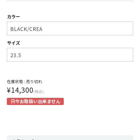
SHIRT
カラー
KNIT
PANTS
サイズ
HAT & CAP
ACCESSORY
SHOES
在庫状態 :
売り切れ
BAG & WALLET
¥14,300
(税込)
BELT
只今お取扱い出来ません
OTHER
About