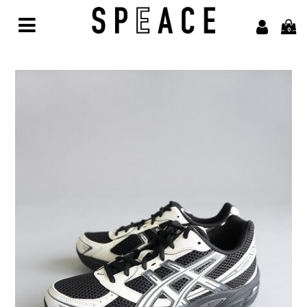
0
Home
Brand
alvana【アルヴァナ】
Arbor【アルボル】
asics【アシックス】
awasa【アワサ】
BARAILLE＆GARMENTS【バライルアンドガーメンツ】
凹凸bocodeco【ボコデコ 】
COMESANDGOES【カムズアンドゴーズ】