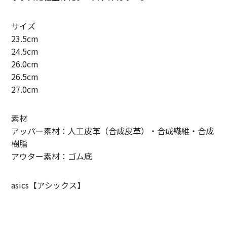
SUNNY ELEMENT【サニーエレメント】
サイズ
superNova.【スーパーノヴァ】
23.5cm
24.5cm
TAUPE【トープ】
26.0cm
26.5cm
ULTERIOR【アルテリア】
27.0cm
URU TOKYO【ウル トーキョー】
素材
Willow Pants 【ウィローパンツ】
アッパー素材：人工皮革（合成皮革）・合成繊維・合成
樹脂
WEST’S OVERALLS【ウエストオーバーオールズ】
アウター素材：ゴム底
ITEM
asics【アシックス】
TOPS
OUTER