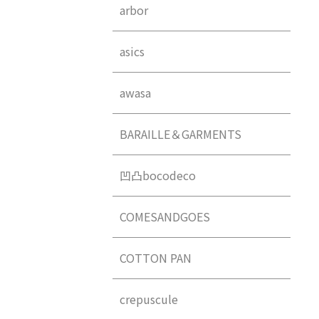
arbor
asics
awasa
BARAILLE＆GARMENTS
凹凸bocodeco
COMESANDGOES
COTTON PAN
crepuscule