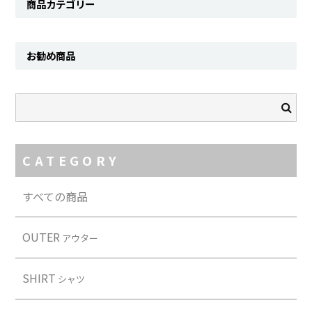
商品カテゴリー
SHIRT
KNIT
お勧め商品
PANTS
HAT & CAP
ACCESSORY
CATEGORY
SHOES
BAG & WALLET
すべての商品
BELT
OUTER
アウター
OTHER
SHIRT
シャツ
About