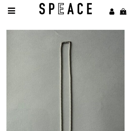
0
Home
Brand
alvana【アルヴァナ】
Arbor【アルボル】
asics【アシックス】
awasa【アワサ】
BARAILLE＆GARMENTS【バライルアンドガーメンツ】
凹凸bocodeco【ボコデコ 】
COMESANDGOES【カムズアンドゴーズ】