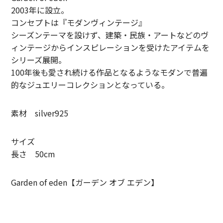
2003年に設立。
LIFiLL【リフィル】
コンセプトは『モダンヴィンテージ』
シーズンテーマを設けず、建築・民族・アートなどのヴ
MIZUNO【ミズノ】
ィンテージからインスピレーションを受けたアイテムを
シリーズ展開。
NEZU YOHIN TEN【ネズヨウヒンテン】
100年後も愛され続ける作品となるようなモダンで普遍
New balnace【ニューバランス】
的なジュエリーコレクションとなっている。
ORuKuBET【オルクベット】
素材 silver925
PHIGVEL MAKERS Co.【フィグベル】
サイズ
POST O’ALLS【ポストオーバーオールズ】
長さ 50cm
Product Twelve【プロダクトトゥエルブ】
Garden of eden【ガーデン オブ エデン】
REMI RELIEF【レミレリーフ】
saby【サバイ】