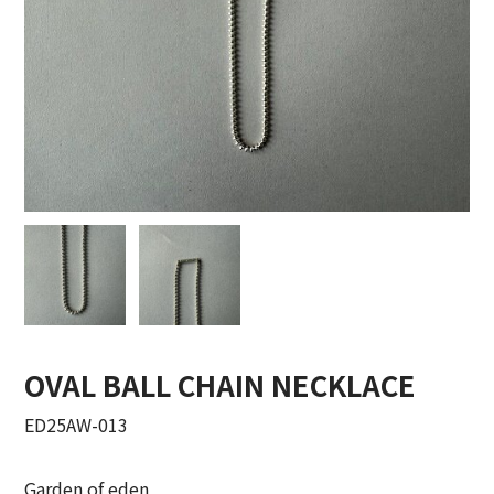
COTTON PAN【コットンパン】
crepuscule【クレプスキュール】
Denis&Anna【ドニ&アンナ】
DOEK【ドゥック】
Garden of eden【ガーデン オブ エデン】
HAAL【ハール】
HARROGATE【ハロゲイト】
OVAL BALL CHAIN NECKLACE
INTERIM【インテリム】
ED25AW-013
ITTI【イッチ】
LUCKY SOCKS【ラッキーソックス】
Garden of eden