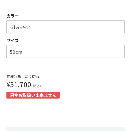
SUNNY ELEMENT【サニーエレメント】
カラー
superNova.【スーパーノヴァ】
TAUPE【トープ】
サイズ
ULTERIOR【アルテリア】
URU TOKYO【ウル トーキョー】
Willow Pants 【ウィローパンツ】
在庫状態 :
売り切れ
¥51,700
WEST’S OVERALLS【ウエストオーバーオールズ】
(税込)
只今お取扱い出来ません
ITEM
TOPS
OUTER