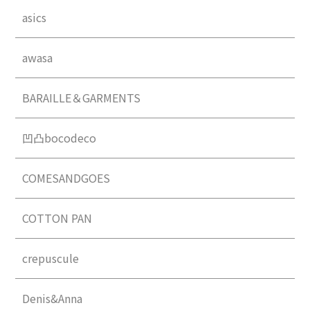
asics
awasa
BARAILLE＆GARMENTS
凹凸bocodeco
COMESANDGOES
COTTON PAN
crepuscule
Denis&Anna