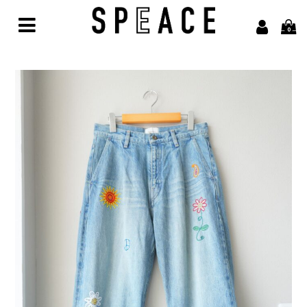
0
Home
Brand
alvana【アルヴァナ】
Arbor【アルボル】
asics【アシックス】
awasa【アワサ】
BARAILLE＆GARMENTS【バライルアンドガーメンツ】
凹凸bocodeco【ボコデコ 】
COMESANDGOES【カムズアンドゴーズ】