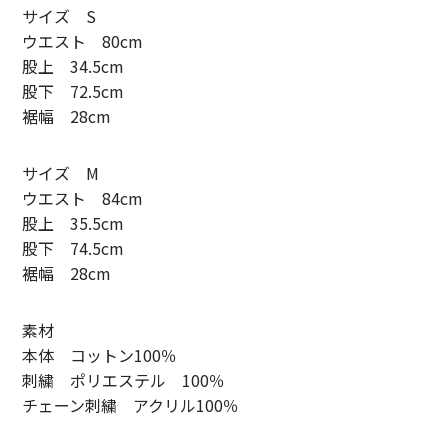
サイズ S
SUNNY ELEMENT【サニーエレメント】
ウエスト 80cm
股上 34.5cm
superNova.【スーパーノヴァ】
股下 72.5cm
TAUPE【トープ】
裾幅 28cm
ULTERIOR【アルテリア】
サイズ M
ウエスト 84cm
URU TOKYO【ウル トーキョー】
股上 35.5cm
Willow Pants 【ウィローパンツ】
股下 74.5cm
裾幅 28cm
WEST’S OVERALLS【ウエストオーバーオールズ】
素材
ITEM
本体 コットン100％
TOPS
刺繍 ポリエステル 100％
チェーン刺繍 アクリル100％
OUTER