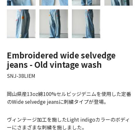
LIFiLL【リフィル】
MIZUNO【ミズノ】
NEZU YOHIN TEN【ネズヨウヒンテン】
New balnace【ニューバランス】
Embroidered wide selvedge
jeans - Old vintage wash
ORuKuBET【オルクベット】
SNJ-38LIEM
PHIGVEL MAKERS Co.【フィグベル】
POST O’ALLS【ポストオーバーオールズ】
岡山県産13oz綿100%セルビッジデニムを使用した定番
のWide selvedge jeansに刺繍タイプが登場。
Product Twelve【プロダクトトゥエルブ】
ヴィンテージ加工を施したLight indigoカラーのボディ
REMI RELIEF【レミレリーフ】
ーにさまざまな刺繍を施しました。
saby【サバイ】