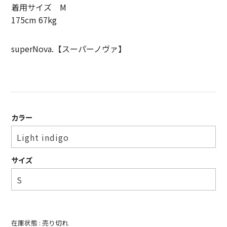
着用サイズ M
SHIRT
175cm 67kg
KNIT
superNova.【スーパーノヴァ】
PANTS
HAT & CAP
ACCESSORY
カラー
SHOES
BAG & WALLET
サイズ
BELT
OTHER
About
在庫状態 :
売り切れ