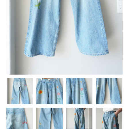
COTTON PAN【コットンパン】
crepuscule【クレプスキュール】
Denis&Anna【ドニ&アンナ】
DOEK【ドゥック】
Garden of eden【ガーデン オブ エデン】
HAAL【ハール】
HARROGATE【ハロゲイト】
INTERIM【インテリム】
ITTI【イッチ】
LUCKY SOCKS【ラッキーソックス】