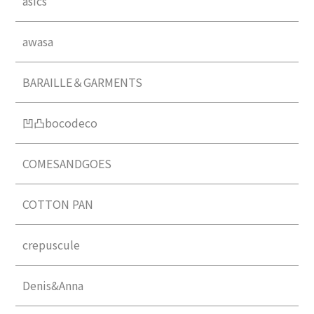
asics
awasa
BARAILLE＆GARMENTS
凹凸bocodeco
COMESANDGOES
COTTON PAN
crepuscule
Denis&Anna