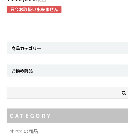
SHIRT
只今お取扱い出来ません
KNIT
PANTS
HAT & CAP
商品カテゴリー
ACCESSORY
お勧め商品
SHOES
BAG & WALLET
BELT
OTHER
CATEGORY
About
すべての商品