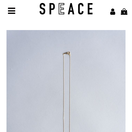
0
Home
Brand
alvana【アルヴァナ】
Arbor【アルボル】
asics【アシックス】
awasa【アワサ】
BARAILLE＆GARMENTS【バライルアンドガーメンツ】
凹凸bocodeco【ボコデコ 】
COMESANDGOES【カムズアンドゴーズ】