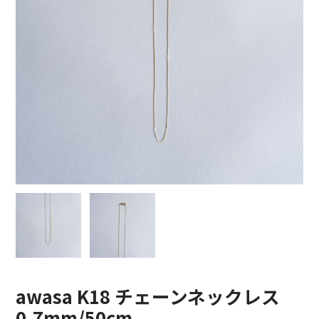
COTTON PAN【コットンパン】
crepuscule【クレプスキュール】
Denis&Anna【ドニ&アンナ】
DOEK【ドゥック】
Garden of eden【ガーデン オブ エデン】
HAAL【ハール】
HARROGATE【ハロゲイト】
INTERIM【インテリム】
ITTI【イッチ】
awasa K18 チェーンネックレス
LUCKY SOCKS【ラッキーソックス】
0.7mm/50cm