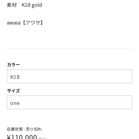
素材 K18 gold
SUNNY ELEMENT【サニーエレメント】
superNova.【スーパーノヴァ】
awasa【アワサ】
TAUPE【トープ】
ULTERIOR【アルテリア】
URU TOKYO【ウル トーキョー】
カラー
Willow Pants 【ウィローパンツ】
WEST’S OVERALLS【ウエストオーバーオールズ】
サイズ
ITEM
TOPS
在庫状態 :
売り切れ
OUTER
¥110,000
(税込)