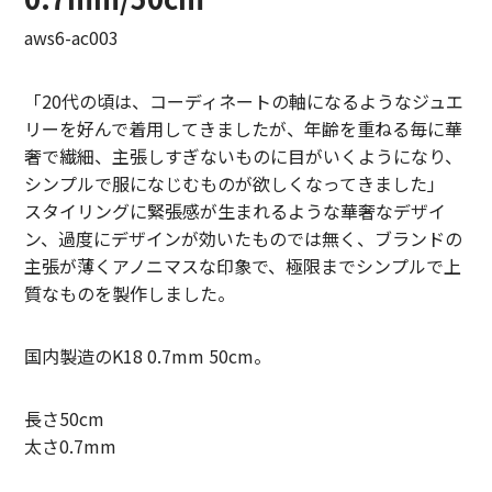
LIFiLL【リフィル】
aws6-ac003
MIZUNO【ミズノ】
「20代の頃は、コーディネートの軸になるようなジュエ
リーを好んで着用してきましたが、年齢を重ねる毎に華
NEZU YOHIN TEN【ネズヨウヒンテン】
奢で繊細、主張しすぎないものに目がいくようになり、
New balnace【ニューバランス】
シンプルで服になじむものが欲しくなってきました」
スタイリングに緊張感が生まれるような華奢なデザイ
ORuKuBET【オルクベット】
ン、過度にデザインが効いたものでは無く、ブランドの
主張が薄くアノニマスな印象で、極限までシンプルで上
PHIGVEL MAKERS Co.【フィグベル】
質なものを製作しました。
POST O’ALLS【ポストオーバーオールズ】
国内製造のK18 0.7mm 50cm。
Product Twelve【プロダクトトゥエルブ】
長さ50cm
REMI RELIEF【レミレリーフ】
太さ0.7mm
saby【サバイ】