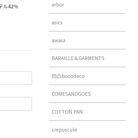
arbor
テル42％
asics
awasa
BARAILLE＆GARMENTS
凹凸bocodeco
COMESANDGOES
COTTON PAN
crepuscule