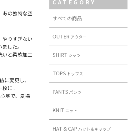
CATEGORY
、あの独特な空
すべての商品
OUTER
アウター
、やりすぎない
いました。
洗いと柔軟加工
SHIRT
シャツ
TOPS
トップス
混紡に変更し、
一枚に。
PANTS
パンツ
着心地で、夏場
KNIT
ニット
HAT & CAP
ハット＆キャップ