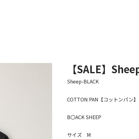
【SALE】Shee
Sheep-BLACK
COTTON PAN【コットンパン】
B〇ACK SHEEP
サイズ M