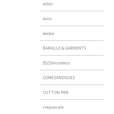
arbor
asics
awasa
BARAILLE＆GARMENTS
凹凸bocodeco
COMESANDGOES
COTTON PAN
crepuscule