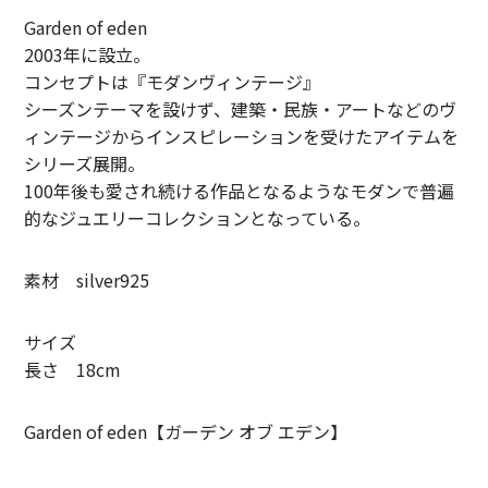
Garden of eden
LIFiLL【リフィル】
2003年に設立。
コンセプトは『モダンヴィンテージ』
MIZUNO【ミズノ】
シーズンテーマを設けず、建築・民族・アートなどのヴ
NEZU YOHIN TEN【ネズヨウヒンテン】
ィンテージからインスピレーションを受けたアイテムを
シリーズ展開。
New balnace【ニューバランス】
100年後も愛され続ける作品となるようなモダンで普遍
的なジュエリーコレクションとなっている。
ORuKuBET【オルクベット】
PHIGVEL MAKERS Co.【フィグベル】
素材 silver925
POST O’ALLS【ポストオーバーオールズ】
サイズ
長さ 18cm
Product Twelve【プロダクトトゥエルブ】
REMI RELIEF【レミレリーフ】
Garden of eden【ガーデン オブ エデン】
saby【サバイ】