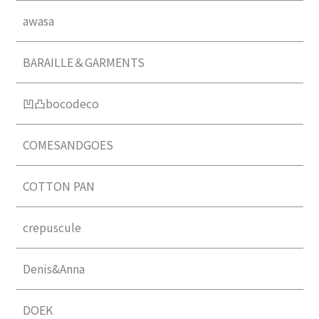
awasa
BARAILLE＆GARMENTS
凹凸bocodeco
COMESANDGOES
COTTON PAN
crepuscule
Denis&Anna
DOEK