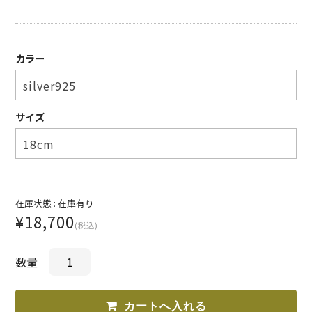
SUNNY ELEMENT【サニーエレメント】
superNova.【スーパーノヴァ】
カラー
TAUPE【トープ】
ULTERIOR【アルテリア】
サイズ
URU TOKYO【ウル トーキョー】
Willow Pants 【ウィローパンツ】
WEST’S OVERALLS【ウエストオーバーオールズ】
在庫状態 :
在庫有り
¥18,700
(税込)
ITEM
数量
TOPS
OUTER