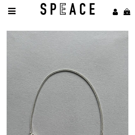
0
Home
Brand
alvana【アルヴァナ】
Arbor【アルボル】
asics【アシックス】
awasa【アワサ】
BARAILLE＆GARMENTS【バライルアンドガーメンツ】
凹凸bocodeco【ボコデコ 】
COMESANDGOES【カムズアンドゴーズ】