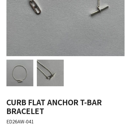
COTTON PAN【コットンパン】
crepuscule【クレプスキュール】
Denis&Anna【ドニ&アンナ】
DOEK【ドゥック】
Garden of eden【ガーデン オブ エデン】
HAAL【ハール】
HARROGATE【ハロゲイト】
CURB FLAT ANCHOR T-BAR
INTERIM【インテリム】
BRACELET
ITTI【イッチ】
ED26AW-041
LUCKY SOCKS【ラッキーソックス】