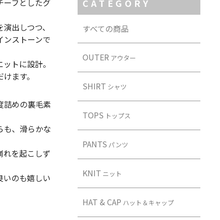
チーフとしたグ
CATEGORY
を演出しつつ、
すべての商品
インストーンで
OUTER
アウター
エットに設計。
だけます。
SHIRT
シャツ
度詰めの裏毛素
TOPS
トップス
らも、滑らかな
PANTS
パンツ
崩れを起こしず
。
KNIT
ニット
良いのも嬉しい
HAT & CAP
ハット＆キャップ