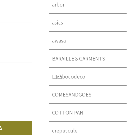
arbor
asics
awasa
BARAILLE＆GARMENTS
凹凸bocodeco
COMESANDGOES
COTTON PAN
crepuscule